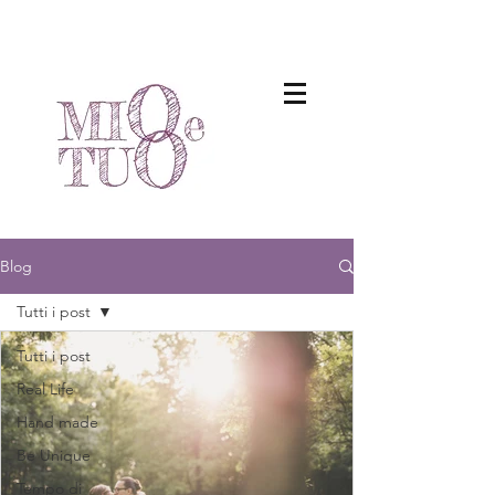
Blog
Tutti i post
Tutti i post
Real Life
Hand made
Be Unique
Tempo di