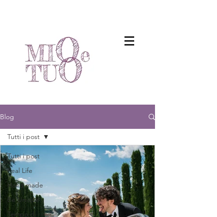
Blog
Tutti i post
Tutti i post
Real Life
Hand made
Be Unique
Tempo di