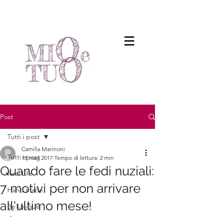
Post
Tutti i post
Camilla Marinoni
Tutti i post
18 mag 2017
Tempo di lettura: 2 min
Quando fare le fedi nuziali:
Real Life
7 motivi per non arrivare
Hand made
all'ultimo mese!
Be Unique