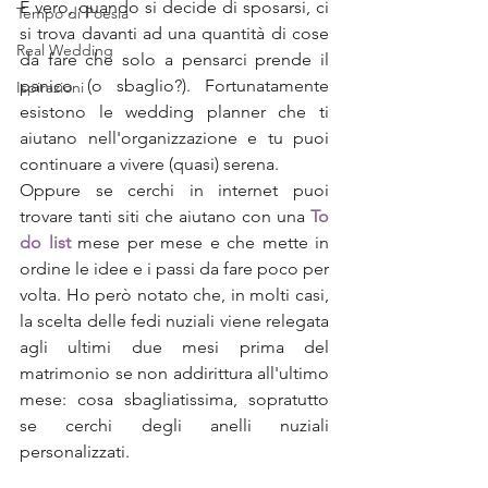
È vero, quando si decide di sposarsi, ci 
Tempo di Poesia
si trova davanti ad una quantità di cose 
Real Wedding
da fare che solo a pensarci prende il 
panico (o sbaglio?). Fortunatamente 
Ispirazioni
esistono le wedding planner che ti 
aiutano nell'organizzazione e tu puoi 
continuare a vivere (quasi) serena. 
Oppure se cerchi in internet puoi 
trovare tanti siti che aiutano con una 
To 
do list
 mese per mese e che mette in 
ordine le idee e i passi da fare poco per 
volta. Ho però notato che, in molti casi, 
la scelta delle fedi nuziali viene relegata 
agli ultimi due mesi prima del 
matrimonio se non addirittura all'ultimo 
mese: cosa sbagliatissima, sopratutto 
se cerchi degli anelli nuziali 
personalizzati.