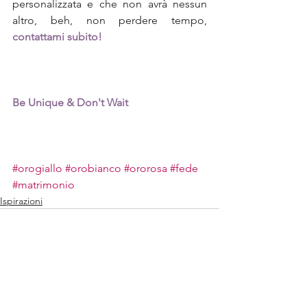
personalizzata e che non avrà nessun 
altro, beh, non perdere tempo, 
contattami subito!
Be Unique & Don't Wait
#orogiallo
#orobianco
#ororosa
#fede
#matrimonio
Ispirazioni
Mostra tutti
Post correlati