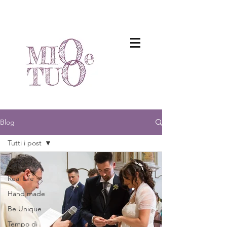
Blog
Tutti i post
Tutti i post
Real Life
Hand made
Be Unique
Tempo di