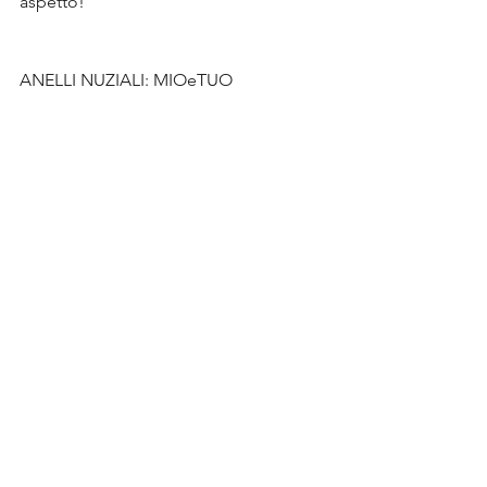
aspetto!
ANELLI NUZIALI: MIOeTUO
FOTO: Camilla Marinoni e 
Photo-works
ABITI: 
VeraValentine
Be Unique Forever!
#orogiallo
#modello
#superficie
#incisione
#fedepiatta
#unico
#AnnaMatteo
Real Wedding
Mostra tutti
Post correlati