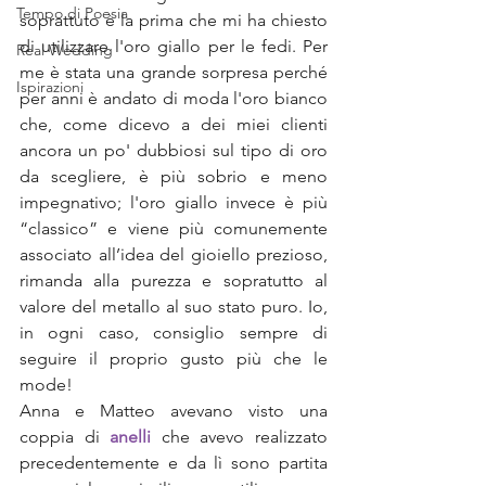
Tempo di Poesia
soprattuto è la prima che mi ha chiesto 
di utilizzare l'oro giallo per le fedi. Per 
Real Wedding
me è stata una grande sorpresa perché 
Ispirazioni
per anni è andato di moda l'oro bianco 
che, come dicevo a dei miei clienti 
ancora un po' dubbiosi sul tipo di oro 
da scegliere, è più sobrio e meno 
impegnativo; l'oro giallo invece è più 
“classico” e viene più comunemente 
associato all’idea del gioiello prezioso, 
rimanda alla purezza e sopratutto al 
valore del metallo al suo stato puro. Io, 
in ogni caso, consiglio sempre di 
seguire il proprio gusto più che le 
mode! 
Anna e Matteo avevano visto una 
coppia di 
anelli
 che avevo realizzato 
precedentemente e da lì sono partita 