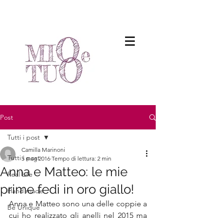
Post
Tutti i post
Camilla Marinoni
Tutti i post
5 mag 2016
Tempo di lettura: 2 min
Anna e Matteo: le mie
Real Life
prime fedi in oro giallo!
Hand made
Anna e Matteo sono una delle coppie a 
Be Unique
cui ho realizzato gli anelli nel 2015 ma 